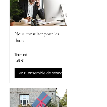
Nous consulter pour les
dates
Terminé
348
348 €
euros
Voir l'ensemble de séances