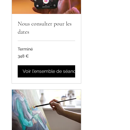
Nous consulter pour les
dates
Terminé
348
348 €
euros
Voir l'ensemble de séances