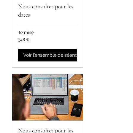
Nous consulter pour les
dates
Terminé
348
348 €
euros
Voir l'ensemble de séances
Nous consulter pour les