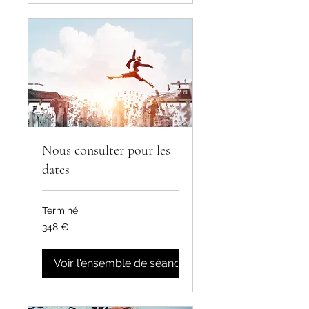
Nous consulter pour les
dates
Terminé
348
348 €
euros
Voir l'ensemble de séances