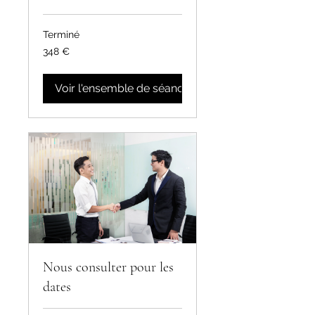
Terminé
348
348 €
euros
Voir l'ensemble de séances
Nous consulter pour les
dates