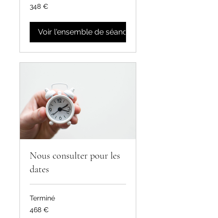
348
348 €
euros
Voir l'ensemble de séances
Nous consulter pour les
dates
Terminé
468
468 €
euros