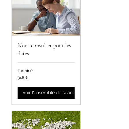
Nous consulter pour les
dates
Terminé
348
348 €
euros
Voir l'ensemble de séances