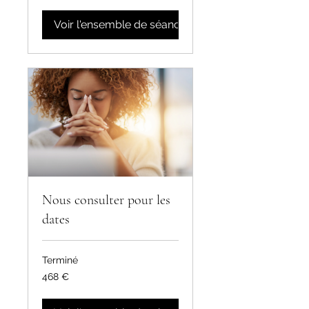
Voir l'ensemble de séances
Nous consulter pour les
dates
Terminé
468
468 €
euros