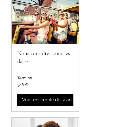
Nous consulter pour les
dates
Terminé
348
348 €
euros
Voir l'ensemble de séances