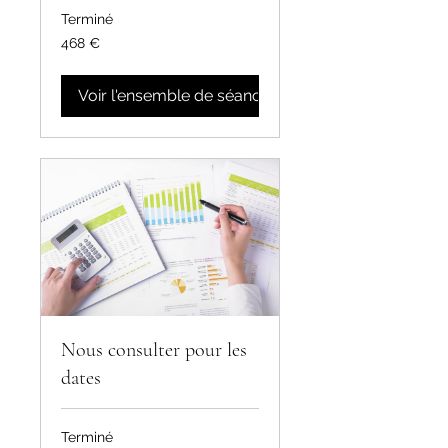
Terminé
468
468 €
euros
Voir l'ensemble de séances
Nous consulter pour les
dates
Terminé