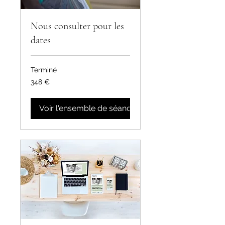
Nous consulter pour les
dates
Terminé
348
348 €
euros
Voir l'ensemble de séances