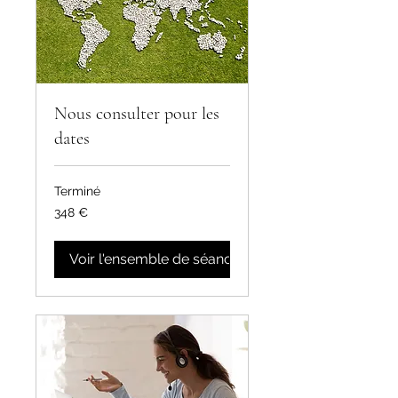
Nous consulter pour les
dates
Terminé
348
348 €
euros
Voir l'ensemble de séances