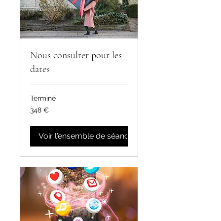
Nous consulter pour les
dates
Terminé
348
348 €
euros
Voir l'ensemble de séances