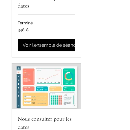
dates
Terminé
348
348 €
euros
Voir l'ensemble de séances
Nous consulter pour les
dates