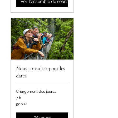
Voir l'ensemble de séances
Nous consulter pour les
dates
Chargement des jours...
7 h
900
900 €
euros
Réserver