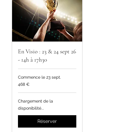
En Visio : 23 & 24 sept 26
- 14h à 17h30
Commence le 23 sept.
468
468 €
euros
Chargement de la
disponibilité...
Réserver