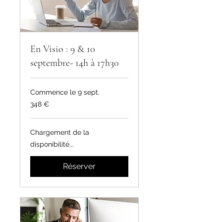
En Visio : 9 & 10
septembre- 14h à 17h30
Commence le 9 sept.
348
348 €
euros
Chargement de la
disponibilité...
Réserver