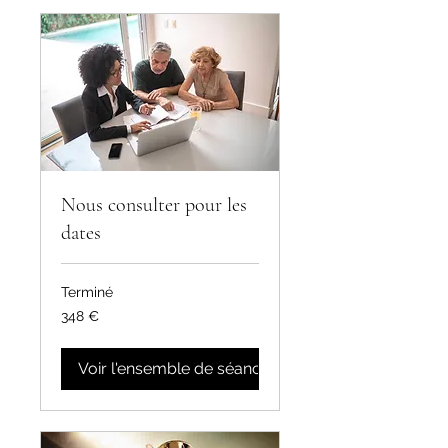
Nous consulter pour les
dates
Terminé
348
348 €
euros
Voir l'ensemble de séances