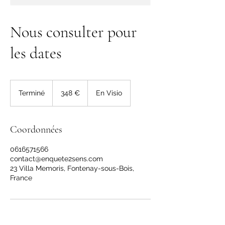
Nous consulter pour
les dates
348
euros
Terminé
T
348 €
En Visio
e
r
m
Coordonnées
i
n
0616571566
é
contact@enquete2sens.com
23 Villa Memoris, Fontenay-sous-Bois,
France