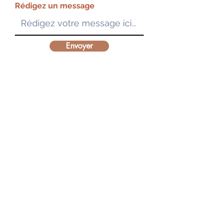
Rédigez un message
Envoyer
Modalités d'accès à nos formations :
Règlement intérieur
Conditions Générales de Vente
Accès aux ressources pédagogiques
Vous êtes en situation de handicap :
Charte d'engagement accessibilité
Déclaration d'accessibilité
Accès aux formations
Mentions légales
Politique de confidentialité