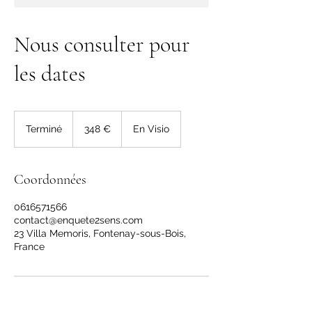
Nous consulter pour
les dates
348
euros
Terminé
T
348 €
En Visio
e
r
m
Coordonnées
i
n
0616571566
é
contact@enquete2sens.com
23 Villa Memoris, Fontenay-sous-Bois,
France