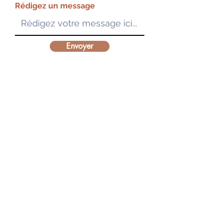
Rédigez un message
Envoyer
Modalités d'accès à nos formations :
Règlement intérieur
Conditions Générales de Vente
Accès aux ressources pédagogiques
Vous êtes en situation de handicap :
Charte d'engagement accessibilité
Déclaration d'accessibilité
Accès aux formations
Mentions légales
Politique de confidentialité