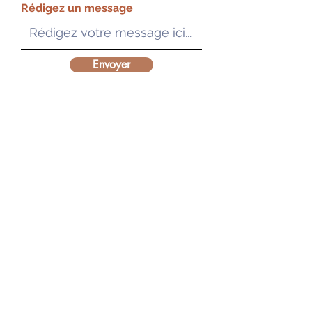
Rédigez un message
Envoyer
Modalités d'accès à nos formations :
Règlement intérieur
Conditions Générales de Vente
Accès aux ressources pédagogiques
Vous êtes en situation de handicap :
Charte d'engagement accessibilité
Déclaration d'accessibilité
Accès aux formations
Mentions légales
Politique de confidentialité