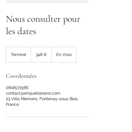
Nous consulter pour
les dates
348
euros
Terminé
T
348 €
En Visio
e
r
m
Coordonnées
i
n
0616571566
é
contact@enquete2sens.com
23 Villa Memoris, Fontenay-sous-Bois,
France