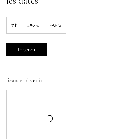
les dates
456
euros
7 h
7
456 €
PARIS
h
Réserver
Séances à venir