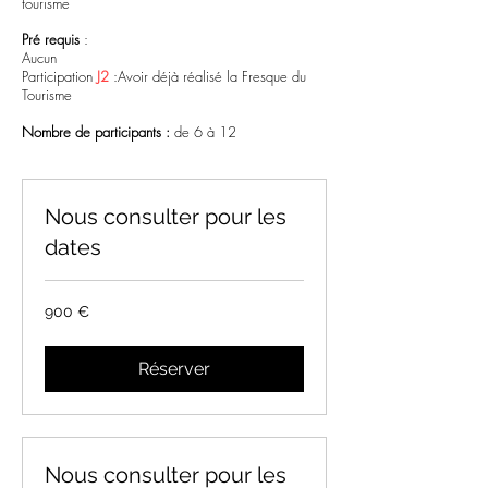
tourisme
Pré requis
:
Aucun
Participation
J2
:Avoir déjà réalisé la Fresque du
Tourisme
Nombre de participants :
de 6 à 12
Nous consulter pour les
dates
900
900 €
euros
Réserver
Nous consulter pour les