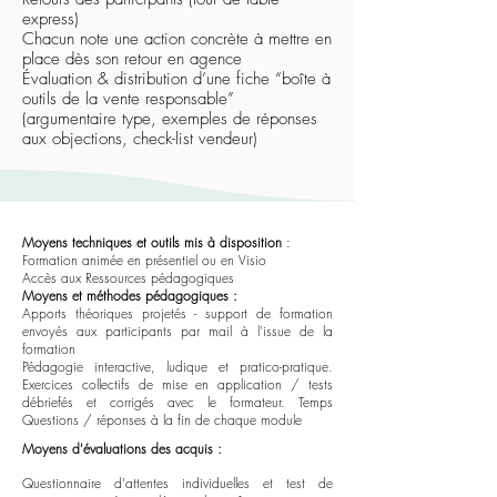
express)
Chacun note une action concrète à mettre en
place dès son retour en agence
Évaluation & distribution d’une fiche “boîte à
outils de la vente responsable”
(argumentaire type, exemples de réponses
aux objections, check-list vendeur)
Moyens techniques et outils mis à disposition
:
Formation animée en présentiel ou en Visio
Accès aux Ressources pédagogiques
Moyens et méthodes pédagogiques :
Apports théoriques projetés - support de formation
envoyés aux participants par mail à l'issue de la
formation
Pédagogie interactive, ludique et pratico-pratique.
Exercices collectifs de mise en application / tests
débriefés et corrigés avec le formateur. Temps
Questions / réponses à la fin de chaque module
Moyens d'évaluations des acquis :
Questionnaire d'attentes individuelles et test de