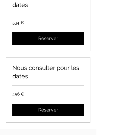
dates
534
534 €
euros
Réserver
Nous consulter pour les
dates
456
456 €
euros
Réserver