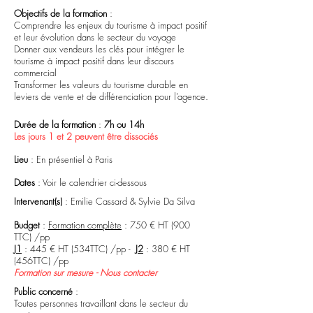
Objectifs de la formation
:
Comprendre les enjeux du tourisme à impact positif
et leur évolution dans le secteur du voyage
Donner aux vendeurs les clés pour intégrer le
tourisme à impact positif dans leur discours
commercial
Transformer les valeurs du tourisme durable en
leviers de vente et de différenciation pour l’agence.
Durée de la formation
:
7h ou
14h
Les jours 1 et 2 peuvent être dissociés
Lieu
: En présentiel à Paris
Dates
: Voir le calendrier ci-dessous
Intervenant(s)
: Emilie Cassard & Sylvie Da Silva
Budget
:
Formation complète
: 750 € HT (900
TTC) /pp
J1
: 445 € HT (534TTC) /pp -
J2
: 380 € HT
(456TTC) /pp
Formation sur mesure - Nous contacter
Public concerné
:
Toutes personnes travaillant dans le secteur du