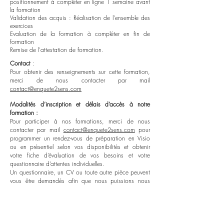
positionnement à compléter en ligne 1 semaine avant
la formation
Validation des acquis : Réalisation de l'ensemble des
exercices
Evaluation de la formation à compléter en fin de
formation
Remise de l'attestation de formation.
Contact
:
Pour obtenir des renseignements sur cette formation,
merci de nous contacter par mail
contact@enquete2sens.com
Modalités d’inscription et délais d’accès à notre
formation :
Pour participer à nos formations, merci de nous
contacter par mail
contact@enquete2sens.com
pour
programmer un rendez-vous de préparation en Visio
ou en présentiel selon vos disponibilités et obtenir
votre fiche d’évaluation de vos besoins et votre
questionnaire d’attentes individuelles.
Un questionnaire, un CV ou toute autre pièce peuvent
vous être demandés afin que nous puissions nous
positionner sur votre niveau à l’entrée de la formation.
Une fois votre inscription validée, nous vous
adresserons la convention de formation et une
convocation vous sera envoyée par mail 1 semaine
avant le début de la formation.