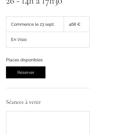
26 - 14h à 17h30
468
euros
Commence le 23 sept.
C
468 €
o
m
En Visio
m
e
n
c
Places disponibles
e
l
Réserver
e
2
3
s
e
Séances à venir
p
t
.